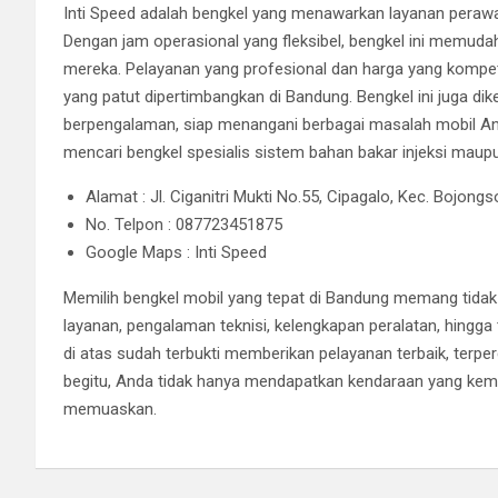
Inti Speed adalah bengkel yang menawarkan layanan perawa
Dengan jam operasional yang fleksibel, bengkel ini memu
mereka. Pelayanan yang profesional dan harga yang kompeti
yang patut dipertimbangkan di Bandung. Bengkel ini juga di
berpengalaman, siap menangani berbagai masalah mobil An
mencari bengkel spesialis sistem bahan bakar injeksi maup
Alamat : Jl. Ciganitri Mukti No.55, Cipagalo, Kec. Bojo
No. Telpon : 087723451875
Google Maps : Inti Speed
Memilih bengkel mobil yang tepat di Bandung memang tida
layanan, pengalaman teknisi, kelengkapan peralatan, hingg
di atas sudah terbukti memberikan pelayanan terbaik, terp
begitu, Anda tidak hanya mendapatkan kendaraan yang kemb
memuaskan.