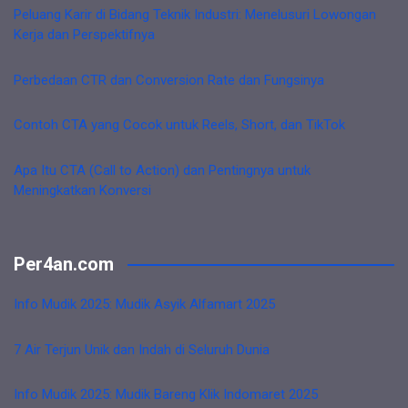
Peluang Karir di Bidang Teknik Industri: Menelusuri Lowongan
Kerja dan Perspektifnya
Perbedaan CTR dan Conversion Rate dan Fungsinya
Contoh CTA yang Cocok untuk Reels, Short, dan TikTok
Apa Itu CTA (Call to Action) dan Pentingnya untuk
Meningkatkan Konversi
Per4an.com
Info Mudik 2025: Mudik Asyik Alfamart 2025
7 Air Terjun Unik dan Indah di Seluruh Dunia
Info Mudik 2025: Mudik Bareng Klik Indomaret 2025