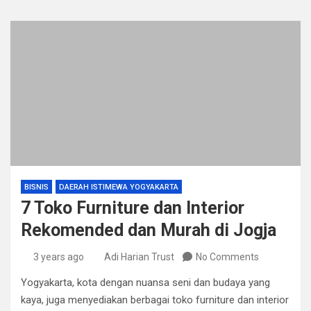
BISNIS
DAERAH ISTIMEWA YOGYAKARTA
7 Toko Furniture dan Interior
Rekomended dan Murah di Jogja
3 years ago
Adi Harian Trust
No Comments
Yogyakarta, kota dengan nuansa seni dan budaya yang
kaya, juga menyediakan berbagai toko furniture dan interior