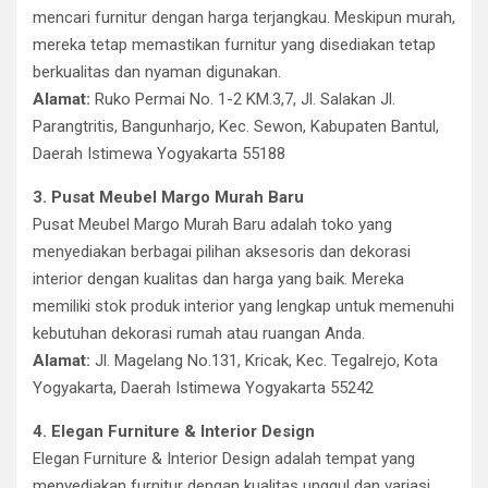
mencari furnitur dengan harga terjangkau. Meskipun murah,
mereka tetap memastikan furnitur yang disediakan tetap
berkualitas dan nyaman digunakan.
Alamat:
Ruko Permai No. 1-2 KM.3,7, Jl. Salakan Jl.
Parangtritis, Bangunharjo, Kec. Sewon, Kabupaten Bantul,
Daerah Istimewa Yogyakarta 55188
3. Pusat Meubel Margo Murah Baru
Pusat Meubel Margo Murah Baru adalah toko yang
menyediakan berbagai pilihan aksesoris dan dekorasi
interior dengan kualitas dan harga yang baik. Mereka
memiliki stok produk interior yang lengkap untuk memenuhi
kebutuhan dekorasi rumah atau ruangan Anda.
Alamat:
Jl. Magelang No.131, Kricak, Kec. Tegalrejo, Kota
Yogyakarta, Daerah Istimewa Yogyakarta 55242
4. Elegan Furniture & Interior Design
Elegan Furniture & Interior Design adalah tempat yang
menyediakan furnitur dengan kualitas unggul dan variasi