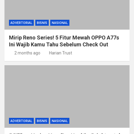
ADVERTORIAL
BISNIS
NASIONAL
Mirip Reno Series! 5 Fitur Mewah OPPO A77s
Ini Wajib Kamu Tahu Sebelum Check Out
2 months ago
Harian Trust
ADVERTORIAL
BISNIS
NASIONAL