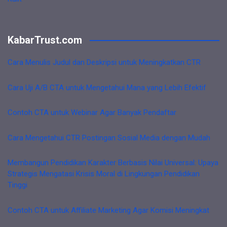
KabarTrust.com
Cara Menulis Judul dan Deskripsi untuk Meningkatkan CTR
Cara Uji A/B CTA untuk Mengetahui Mana yang Lebih Efektif
Contoh CTA untuk Webinar Agar Banyak Pendaftar
Cara Mengetahui CTR Postingan Sosial Media dengan Mudah
Membangun Pendidikan Karakter Berbasis Nilai Universal: Upaya
Strategis Mengatasi Krisis Moral di Lingkungan Pendidikan
Tinggi
Contoh CTA untuk Affiliate Marketing Agar Komisi Meningkat