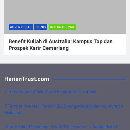
ADVERTORIAL
BISNIS
INTERNASIONAL
Benefit Kuliah di Australia: Kampus Top dan
Prospek Karir Cemerlang
HarianTrust.com
7 Tema Visual Studio Code Programmer Terbaik
7 Tempat Investasi Terbaik 2025 yang Menjanjikan Keuntungan
Maksimal
Cara Hacker Menyusup Lewat SQL Injection – Waspadalah!