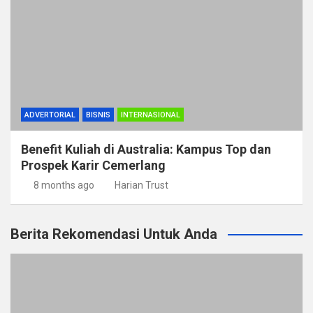
ADVERTORIAL
BISNIS
INTERNASIONAL
Benefit Kuliah di Australia: Kampus Top dan
Prospek Karir Cemerlang
8 months ago
Harian Trust
Berita Rekomendasi Untuk Anda