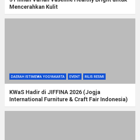
Mencerahkan Kulit
DAERAH ISTIMEWA YOGYAKARTA
EVENT
RILIS RESMI
KWaS Hadir di JIFFINA 2026 (Jogja
International Furniture & Craft Fair Indonesia)