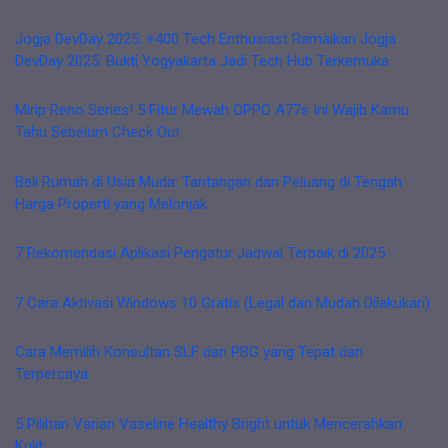
Jogja DevDay 2025: +400 Tech Enthusiast Ramaikan Jogja
DevDay 2025: Bukti Yogyakarta Jadi Tech Hub Terkemuka
Mirip Reno Series! 5 Fitur Mewah OPPO A77s Ini Wajib Kamu
Tahu Sebelum Check Out
Beli Rumah di Usia Muda: Tantangan dan Peluang di Tengah
Harga Properti yang Melonjak
7 Rekomendasi Aplikasi Pengatur Jadwal Terbaik di 2025
7 Cara Aktivasi Windows 10 Gratis (Legal dan Mudah Dilakukan)
Cara Memilih Konsultan SLF dan PBG yang Tepat dan
Terpercaya
5 Pilihan Varian Vaseline Healthy Bright untuk Mencerahkan
Kulit