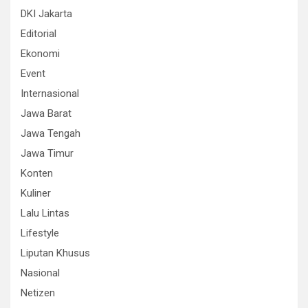
DKI Jakarta
Editorial
Ekonomi
Event
Internasional
Jawa Barat
Jawa Tengah
Jawa Timur
Konten
Kuliner
Lalu Lintas
Lifestyle
Liputan Khusus
Nasional
Netizen