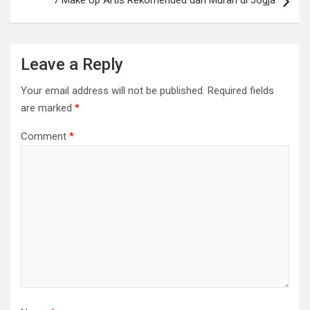
7 Make Up Artis Rekomended dan Murah di Jogja
Leave a Reply
Your email address will not be published.
Required fields
are marked
*
Comment
*