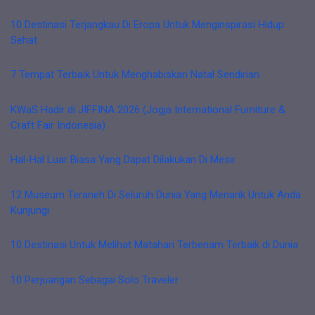
10 Destinasi Terjangkau Di Eropa Untuk Menginspirasi Hidup
Sehat
7 Tempat Terbaik Untuk Menghabiskan Natal Sendirian
KWaS Hadir di JIFFINA 2026 (Jogja International Furniture &
Craft Fair Indonesia)
Hal-Hal Luar Biasa Yang Dapat Dilakukan Di Mesir
12 Museum Teraneh Di Seluruh Dunia Yang Menarik Untuk Anda
Kunjungi
10 Destinasi Untuk Melihat Matahari Terbenam Terbaik di Dunia
10 Perjuangan Sebagai Solo Traveler