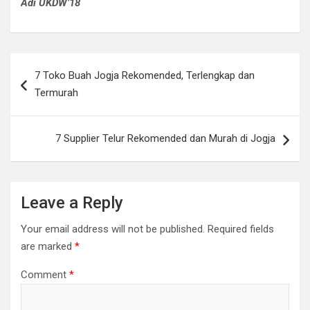
Adi UKDW’18
Post
7 Toko Buah Jogja Rekomended, Terlengkap dan
navigation
Termurah
7 Supplier Telur Rekomended dan Murah di Jogja
Leave a Reply
Your email address will not be published.
Required fields
are marked
*
Comment
*