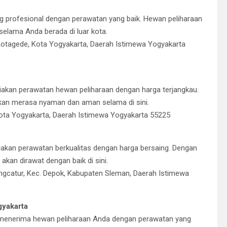
 profesional dengan perawatan yang baik. Hewan peliharaan
selama Anda berada di luar kota.
 Kotagede, Kota Yogyakarta, Daerah Istimewa Yogyakarta
iakan perawatan hewan peliharaan dengan harga terjangkau.
kan merasa nyaman dan aman selama di sini.
ota Yogyakarta, Daerah Istimewa Yogyakarta 55225
akan perawatan berkualitas dengan harga bersaing. Dengan
kan dirawat dengan baik di sini.
gcatur, Kec. Depok, Kabupaten Sleman, Daerah Istimewa
gyakarta
p menerima hewan peliharaan Anda dengan perawatan yang