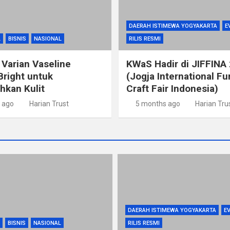
DAERAH ISTIMEWA YOGYAKARTA
E
L
BISNIS
NASIONAL
RILIS RESMI
 Varian Vaseline
KWaS Hadir di JIFFINA
Bright untuk
(Jogja International Fu
kan Kulit
Craft Fair Indonesia)
 ago
Harian Trust
5 months ago
Harian Tru
DAERAH ISTIMEWA YOGYAKARTA
E
BISNIS
NASIONAL
RILIS RESMI