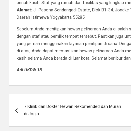
penuh kasih. Staf yang ramah dan fasilitas yang lengkap 
Alamat:
Jl. Pesona Sendangadi Estate, Blok B1-34, Jongke 
Daerah Istimewa Yogyakarta 55285
Sebelum Anda menitipkan hewan peliharaan Anda di salah sa
dengan staf atau pemilik tempat tersebut. Pastikan juga un
yang pernah menggunakan layanan penitipan di sana. Denga
di atas, Anda dapat memastikan hewan peliharaan Anda me
kasih selama Anda berada di luar kota. Selamat berlibur 
Adi UKDW’18
Post
7 Klinik dan Dokter Hewan Rekomended dan Murah
navigation
di Jogja