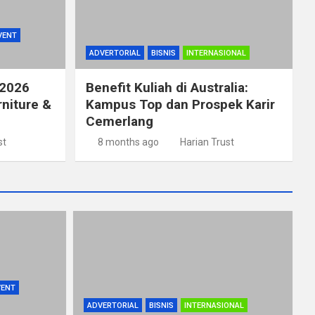
VENT
ADVERTORIAL
BISNIS
INTERNASIONAL
 2026
Benefit Kuliah di Australia:
rniture &
Kampus Top dan Prospek Karir
Cemerlang
st
8 months ago
Harian Trust
VENT
ADVERTORIAL
BISNIS
INTERNASIONAL