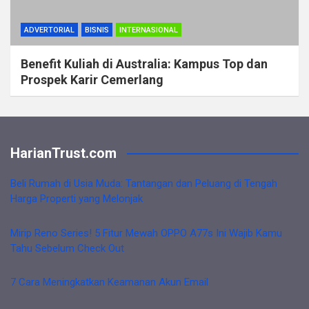
ADVERTORIAL
BISNIS
INTERNASIONAL
Benefit Kuliah di Australia: Kampus Top dan
Prospek Karir Cemerlang
HarianTrust.com
Beli Rumah di Usia Muda: Tantangan dan Peluang di Tengah
Harga Properti yang Melonjak
Mirip Reno Series! 5 Fitur Mewah OPPO A77s Ini Wajib Kamu
Tahu Sebelum Check Out
7 Cara Meningkatkan Keamanan Akun Email