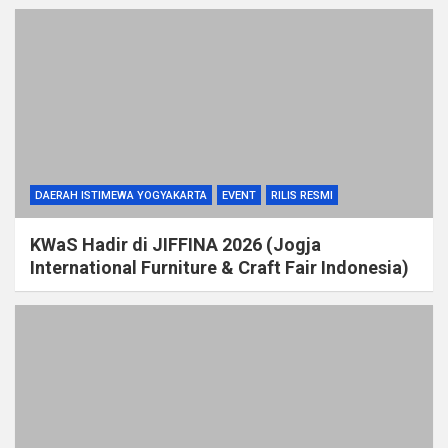
DAERAH ISTIMEWA YOGYAKARTA
EVENT
RILIS RESMI
KWaS Hadir di JIFFINA 2026 (Jogja
International Furniture & Craft Fair Indonesia)