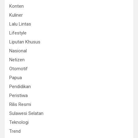
Konten
Kuliner
Lalu Lintas
Lifestyle
Liputan Khusus
Nasional
Netizen
Otomotif
Papua
Pendidikan
Peristiwa
Rilis Resmi
Sulawesi Selatan
Teknologi
Trend