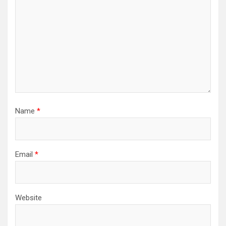
Name
*
Email
*
Website