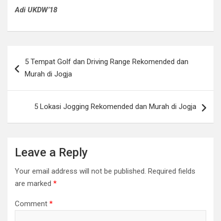
Adi UKDW’18
Post
5 Tempat Golf dan Driving Range Rekomended dan
navigation
Murah di Jogja
5 Lokasi Jogging Rekomended dan Murah di Jogja
Leave a Reply
Your email address will not be published.
Required fields
are marked
*
Comment
*