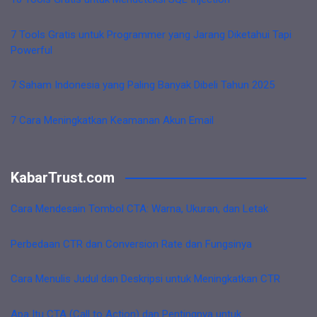
7 Tools Gratis untuk Programmer yang Jarang Diketahui Tapi
Powerful
7 Saham Indonesia yang Paling Banyak Dibeli Tahun 2025
7 Cara Meningkatkan Keamanan Akun Email
KabarTrust.com
Cara Mendesain Tombol CTA: Warna, Ukuran, dan Letak
Perbedaan CTR dan Conversion Rate dan Fungsinya
Cara Menulis Judul dan Deskripsi untuk Meningkatkan CTR
Apa Itu CTA (Call to Action) dan Pentingnya untuk