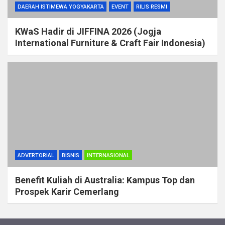
DAERAH ISTIMEWA YOGYAKARTA
EVENT
RILIS RESMI
KWaS Hadir di JIFFINA 2026 (Jogja
International Furniture & Craft Fair Indonesia)
ADVERTORIAL
BISNIS
INTERNASIONAL
Benefit Kuliah di Australia: Kampus Top dan
Prospek Karir Cemerlang