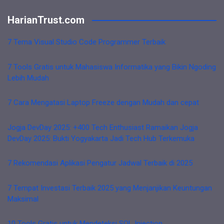
HarianTrust.com
7 Tema Visual Studio Code Programmer Terbaik
7 Tools Gratis untuk Mahasiswa Informatika yang Bikin Ngoding
Lebih Mudah
7 Cara Mengatasi Laptop Freeze dengan Mudah dan cepat
Jogja DevDay 2025: +400 Tech Enthusiast Ramaikan Jogja
DevDay 2025: Bukti Yogyakarta Jadi Tech Hub Terkemuka
7 Rekomendasi Aplikasi Pengatur Jadwal Terbaik di 2025
7 Tempat Investasi Terbaik 2025 yang Menjanjikan Keuntungan
Maksimal
10 Tools Gratis untuk Mendeteksi SQL Injection