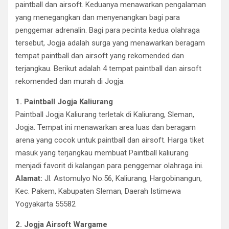
paintball dan airsoft. Keduanya menawarkan pengalaman
yang menegangkan dan menyenangkan bagi para
penggemar adrenalin. Bagi para pecinta kedua olahraga
tersebut, Jogja adalah surga yang menawarkan beragam
tempat paintball dan airsoft yang rekomended dan
terjangkau. Berikut adalah 4 tempat paintball dan airsoft
rekomended dan murah di Jogja:
1. Paintball Jogja Kaliurang
Paintball Jogja Kaliurang terletak di Kaliurang, Sleman,
Jogja. Tempat ini menawarkan area luas dan beragam
arena yang cocok untuk paintball dan airsoft. Harga tiket
masuk yang terjangkau membuat Paintball kaliurang
menjadi favorit di kalangan para penggemar olahraga ini.
Alamat:
Jl. Astomulyo No.56, Kaliurang, Hargobinangun,
Kec. Pakem, Kabupaten Sleman, Daerah Istimewa
Yogyakarta 55582
2. Jogja Airsoft Wargame