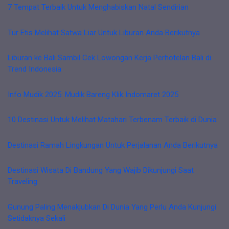
7 Tempat Terbaik Untuk Menghabiskan Natal Sendirian
Tur Etis Melihat Satwa Liar Untuk Liburan Anda Berikutnya
Liburan ke Bali Sambil Cek Lowongan Kerja Perhotelan Bali di
Trend Indonesia
Info Mudik 2025: Mudik Bareng Klik Indomaret 2025
10 Destinasi Untuk Melihat Matahari Terbenam Terbaik di Dunia
Destinasi Ramah Lingkungan Untuk Perjalanan Anda Berikutnya
Destinasi Wisata Di Bandung Yang Wajib Dikunjungi Saat
Traveling
Gunung Paling Menakjubkan Di Dunia Yang Perlu Anda Kunjungi
Setidaknya Sekali