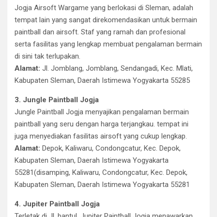
Jogja Airsoft Wargame yang berlokasi di Sleman, adalah
tempat lain yang sangat direkomendasikan untuk bermain
paintball dan airsoft. Staf yang ramah dan profesional
serta fasilitas yang lengkap membuat pengalaman bermain
di sini tak terlupakan.
Alamat:
Jl. Jomblang, Jomblang, Sendangadi, Kec. Mlati,
Kabupaten Sleman, Daerah Istimewa Yogyakarta 55285
3. Jungle Paintball Jogja
Jungle Paintball Jogja menyajikan pengalaman bermain
paintball yang seru dengan harga terjangkau. tempat ini
juga menyediakan fasilitas airsoft yang cukup lengkap.
Alamat:
Depok, Kaliwaru, Condongcatur, Kec. Depok,
Kabupaten Sleman, Daerah Istimewa Yogyakarta
55281(disamping, Kaliwaru, Condongcatur, Kec. Depok,
Kabupaten Sleman, Daerah Istimewa Yogyakarta 55281
4. Jupiter Paintball Jogja
Terletak di Jl. bantul, Jupiter Paintball Jogja menawarkan