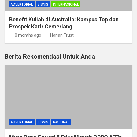
ADVERTORIAL
BISNIS
INTERNASIONAL
Benefit Kuliah di Australia: Kampus Top dan
Prospek Karir Cemerlang
8 months ago
Harian Trust
Berita Rekomendasi Untuk Anda
ADVERTORIAL
BISNIS
NASIONAL