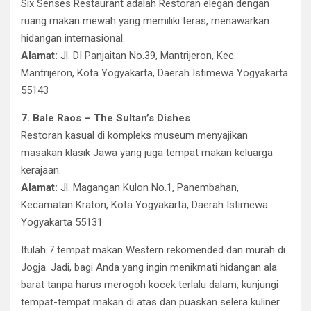
Six Senses Restaurant adalah Restoran elegan dengan
ruang makan mewah yang memiliki teras, menawarkan
hidangan internasional.
Alamat:
Jl. DI Panjaitan No.39, Mantrijeron, Kec.
Mantrijeron, Kota Yogyakarta, Daerah Istimewa Yogyakarta
55143
7. Bale Raos – The Sultan’s Dishes
Restoran kasual di kompleks museum menyajikan
masakan klasik Jawa yang juga tempat makan keluarga
kerajaan.
Alamat:
Jl. Magangan Kulon No.1, Panembahan,
Kecamatan Kraton, Kota Yogyakarta, Daerah Istimewa
Yogyakarta 55131
Itulah 7 tempat makan Western rekomended dan murah di
Jogja. Jadi, bagi Anda yang ingin menikmati hidangan ala
barat tanpa harus merogoh kocek terlalu dalam, kunjungi
tempat-tempat makan di atas dan puaskan selera kuliner