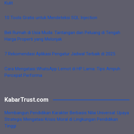
Kulit
10 Tools Gratis untuk Mendeteksi SQL Injection
Beli Rumah di Usia Muda: Tantangan dan Peluang di Tengah
Harga Properti yang Melonjak
7 Rekomendasi Aplikasi Pengatur Jadwal Terbaik di 2025
Cara Mengatasi WhatsApp Lemot di HP Lama: Tips Ampuh
Percepat Performa
KabarTrust.com
Membangun Pendidikan Karakter Berbasis Nilai Universal: Upaya
Strategis Mengatasi Krisis Moral di Lingkungan Pendidikan
Tinggi