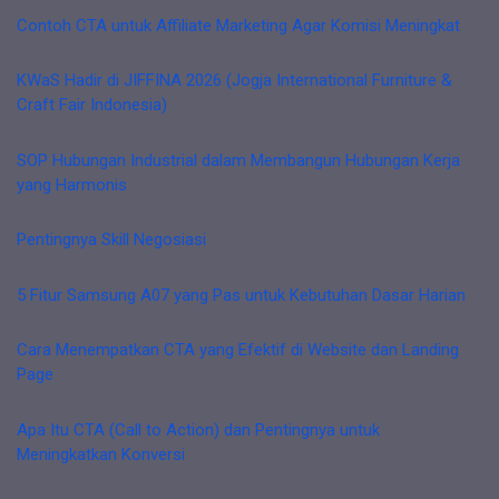
Contoh CTA untuk Affiliate Marketing Agar Komisi Meningkat
KWaS Hadir di JIFFINA 2026 (Jogja International Furniture &
Craft Fair Indonesia)
SOP Hubungan Industrial dalam Membangun Hubungan Kerja
yang Harmonis
Pentingnya Skill Negosiasi
5 Fitur Samsung A07 yang Pas untuk Kebutuhan Dasar Harian
Cara Menempatkan CTA yang Efektif di Website dan Landing
Page
Apa Itu CTA (Call to Action) dan Pentingnya untuk
Meningkatkan Konversi