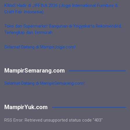
KWaS Hadir di JIFFINA 2026 (Jogja International Furniture &
Craft Fair Indonesia)
Toko dan Supermarket Bangunan di Yogyakarta Rekomended,
Terlengkap dan Termurah
Selamat Datang di MampirJogja.com!
MampirSemarang.com
Selamat Datang di MampirSemarang.com!
MampirYuk.com
RSS Error: Retrieved unsupported status code "403"