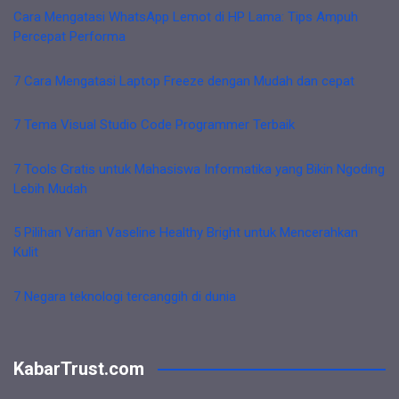
Cara Mengatasi WhatsApp Lemot di HP Lama: Tips Ampuh
Percepat Performa
7 Cara Mengatasi Laptop Freeze dengan Mudah dan cepat
7 Tema Visual Studio Code Programmer Terbaik
7 Tools Gratis untuk Mahasiswa Informatika yang Bikin Ngoding
Lebih Mudah
5 Pilihan Varian Vaseline Healthy Bright untuk Mencerahkan
Kulit
7 Negara teknologi tercanggih di dunia
KabarTrust.com