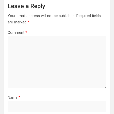
Leave a Reply
Your email address will not be published.
Required fields
are marked
*
Comment
*
Name
*