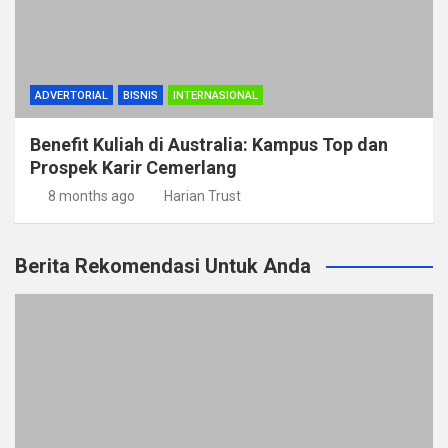
ADVERTORIAL
BISNIS
INTERNASIONAL
Benefit Kuliah di Australia: Kampus Top dan
Prospek Karir Cemerlang
8 months ago
Harian Trust
Berita Rekomendasi Untuk Anda