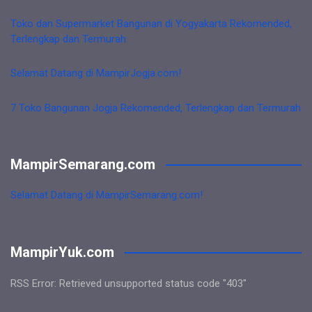
Toko dan Supermarket Bangunan di Yogyakarta Rekomended,
Terlengkap dan Termurah
Selamat Datang di MampirJogja.com!
7 Toko Bangunan Jogja Rekomended, Terlengkap dan Termurah
MampirSemarang.com
Selamat Datang di MampirSemarang.com!
MampirYuk.com
RSS Error: Retrieved unsupported status code "403"