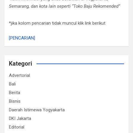
Semarang, dan kota lain seperti “Toko Baju Rekomended”
*jika kolom pencarian tidak muncul klik link berikut
[PENCARIAN]
Kategori
Advertorial
Bali
Berita
Bisnis
Daerah Istimewa Yogyakarta
DKI Jakarta
Editorial