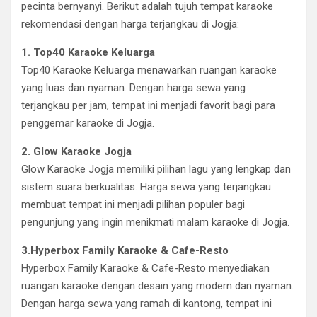
pecinta bernyanyi. Berikut adalah tujuh tempat karaoke
rekomendasi dengan harga terjangkau di Jogja:
1. Top40 Karaoke Keluarga
Top40 Karaoke Keluarga menawarkan ruangan karaoke
yang luas dan nyaman. Dengan harga sewa yang
terjangkau per jam, tempat ini menjadi favorit bagi para
penggemar karaoke di Jogja.
2. Glow Karaoke Jogja
Glow Karaoke Jogja memiliki pilihan lagu yang lengkap dan
sistem suara berkualitas. Harga sewa yang terjangkau
membuat tempat ini menjadi pilihan populer bagi
pengunjung yang ingin menikmati malam karaoke di Jogja.
3.Hyperbox Family Karaoke & Cafe-Resto
Hyperbox Family Karaoke & Cafe-Resto menyediakan
ruangan karaoke dengan desain yang modern dan nyaman.
Dengan harga sewa yang ramah di kantong, tempat ini