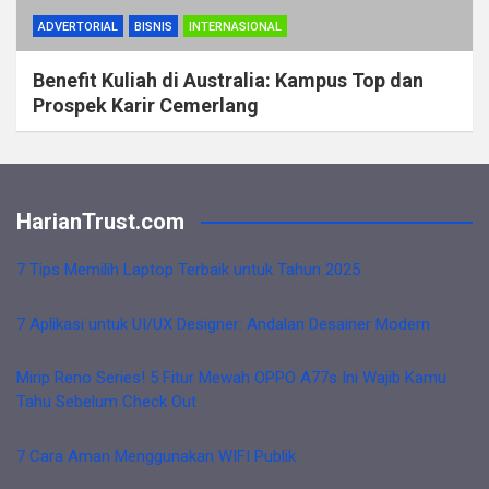
ADVERTORIAL
BISNIS
INTERNASIONAL
Benefit Kuliah di Australia: Kampus Top dan
Prospek Karir Cemerlang
HarianTrust.com
7 Tips Memilih Laptop Terbaik untuk Tahun 2025
7 Aplikasi untuk UI/UX Designer: Andalan Desainer Modern
Mirip Reno Series! 5 Fitur Mewah OPPO A77s Ini Wajib Kamu
Tahu Sebelum Check Out
7 Cara Aman Menggunakan WIFI Publik