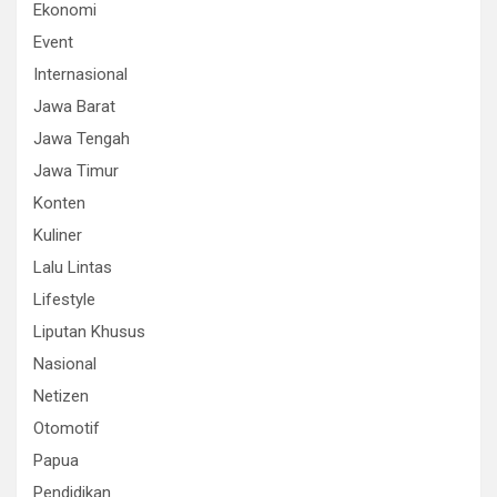
Ekonomi
Event
Internasional
Jawa Barat
Jawa Tengah
Jawa Timur
Konten
Kuliner
Lalu Lintas
Lifestyle
Liputan Khusus
Nasional
Netizen
Otomotif
Papua
Pendidikan