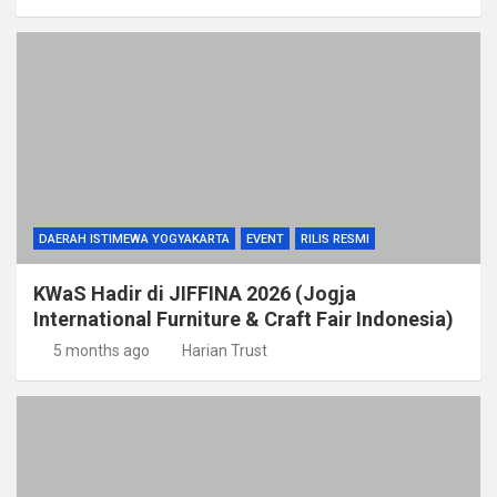
DAERAH ISTIMEWA YOGYAKARTA
EVENT
RILIS RESMI
KWaS Hadir di JIFFINA 2026 (Jogja
International Furniture & Craft Fair Indonesia)
5 months ago
Harian Trust