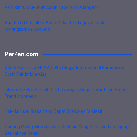
Perlukah UMKM Menyusun Laporan Keuangan?
Apa Itu CTA (Call to Action) dan Pentingnya untuk
Meningkatkan Konversi
Per4an.com
KWaS Hadir di JIFFINA 2026 (Jogja International Furniture &
Craft Fair Indonesia)
Liburan ke Bali Sambil Cek Lowongan Kerja Perhotelan Bali di
Trend Indonesia
Hal-Hal Luar Biasa Yang Dapat Dilakukan Di Mesir
Gunung Paling Menakjubkan Di Dunia Yang Perlu Anda Kunjungi
Setidaknya Sekali