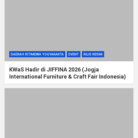
DAERAH ISTIMEWA YOGYAKARTA
EVENT
RILIS RESMI
KWaS Hadir di JIFFINA 2026 (Jogja
International Furniture & Craft Fair Indonesia)