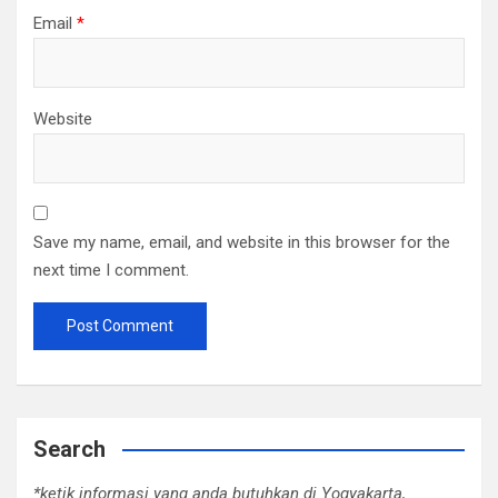
Email
*
Website
Save my name, email, and website in this browser for the
next time I comment.
Search
*ketik informasi yang anda butuhkan di Yogyakarta,