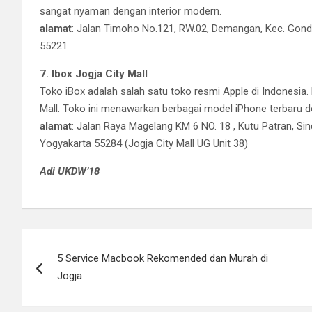
sangat nyaman dengan interior modern.
alamat
: Jalan Timoho No.121, RW.02, Demangan, Kec. Gon
55221
7. Ibox Jogja City Mall
Toko iBox adalah salah satu toko resmi Apple di Indonesia
Mall. Toko ini menawarkan berbagai model iPhone terbaru de
alamat
: Jalan Raya Magelang KM 6 NO. 18 , Kutu Patran, Si
Yogyakarta 55284 (Jogja City Mall UG Unit 38)
Adi UKDW’18
Post
5 Service Macbook Rekomended dan Murah di
navigation
Jogja