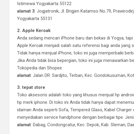
Istimewa Yogyakarta 55122
alamat 3
: Jogjatronik, Jl. Brigjen Katamso No.79, Prawiro
Yogyakarta 55131
2. Apple Keroak
Anda sedang mencari iPhone baru dan bekas di Yogya, tapi
Apple Keroak menjadi salah satu referensi bagi anda yang s
Tidak hanya menjual iPhone, toko ini juga memperbaiki ber
Jika Anda tidak bisa bepergian, toko ini juga menawarkan b
Tokopedia dan Shopee.
alamat
: Jalan DR. Sardjito, Terban, Kec. Gondokusuman, K
3. tepat store
Toko aksesoris adalah toko yang khusus menjual hp android
hp merk iphone. Di toko ini Anda tidak hanya dapat menemu
idaman Anda seperti Sofa, Tempered Glass, Kabel Charger da
menyediakan service handphone dengan berbagai tipe. Jeni
alamat
: Dabag, Condongcatur, Kec. Depok, Kab. Sleman, D