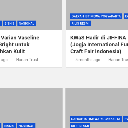
DAERAH ISTIMEWA YOGYAKARTA
E
L
BISNIS
NASIONAL
RILIS RESMI
 Varian Vaseline
KWaS Hadir di JIFFINA
Bright untuk
(Jogja International Fu
kan Kulit
Craft Fair Indonesia)
 ago
Harian Trust
5 months ago
Harian Tru
DAERAH ISTIMEWA YOGYAKARTA
E
BISNIS
NASIONAL
RILIS RESMI