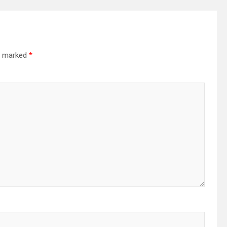
re marked
*