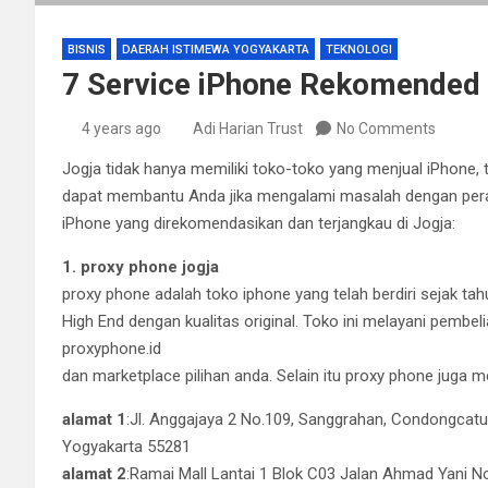
BISNIS
DAERAH ISTIMEWA YOGYAKARTA
TEKNOLOGI
7 Service iPhone Rekomended 
4 years ago
Adi Harian Trust
No Comments
Jogja tidak hanya memiliki toko-toko yang menjual iPhone, t
dapat membantu Anda jika mengalami masalah dengan perang
iPhone yang direkomendasikan dan terjangkau di Jogja:
1. proxy phone jogja
proxy phone adalah toko iphone yang telah berdiri sejak tah
High End dengan kualitas original. Toko ini melayani pembeli
proxyphone.id
dan marketplace pilihan anda. Selain itu proxy phone juga
alamat 1
:Jl. Anggajaya 2 No.109, Sanggrahan, Condongcatu
Yogyakarta 55281
alamat 2
:Ramai Mall Lantai 1 Blok C03 Jalan Ahmad Yani N