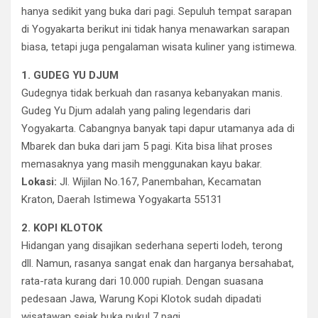
hanya sedikit yang buka dari pagi. Sepuluh tempat sarapan
di Yogyakarta berikut ini tidak hanya menawarkan sarapan
biasa, tetapi juga pengalaman wisata kuliner yang istimewa.
1. GUDEG YU DJUM
Gudegnya tidak berkuah dan rasanya kebanyakan manis.
Gudeg Yu Djum adalah yang paling legendaris dari
Yogyakarta. Cabangnya banyak tapi dapur utamanya ada di
Mbarek dan buka dari jam 5 pagi. Kita bisa lihat proses
memasaknya yang masih menggunakan kayu bakar.
Lokasi:
Jl. Wijilan No.167, Panembahan, Kecamatan
Kraton, Daerah Istimewa Yogyakarta 55131
2. KOPI KLOTOK
Hidangan yang disajikan sederhana seperti lodeh, terong
dll. Namun, rasanya sangat enak dan harganya bersahabat,
rata-rata kurang dari 10.000 rupiah. Dengan suasana
pedesaan Jawa, Warung Kopi Klotok sudah dipadati
wisatawan sejak buka pukul 7 pagi.