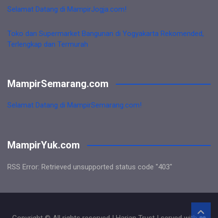
Selamat Datang di MampirJogja.com!
Toko dan Supermarket Bangunan di Yogyakarta Rekomended,
Terlengkap dan Termurah
MampirSemarang.com
Selamat Datang di MampirSemarang.com!
MampirYuk.com
RSS Error: Retrieved unsupported status code "403"
Copyright © All rights reserved | Harian Trust | served with ❤️