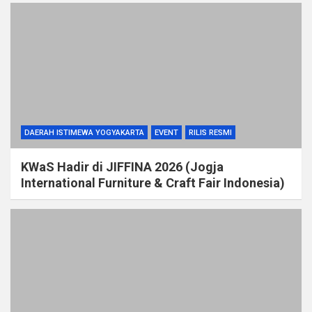
DAERAH ISTIMEWA YOGYAKARTA
EVENT
RILIS RESMI
KWaS Hadir di JIFFINA 2026 (Jogja
International Furniture & Craft Fair Indonesia)