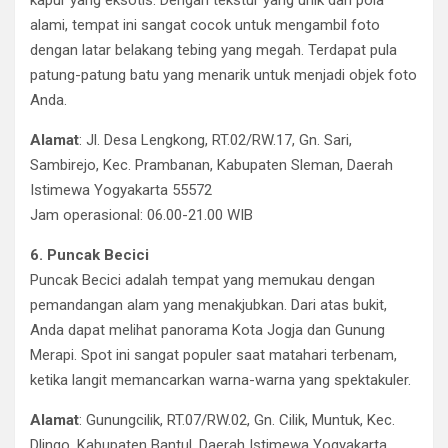
kapur yang eksotis. Dengan tekstur yang unik dan pola
alami, tempat ini sangat cocok untuk mengambil foto
dengan latar belakang tebing yang megah. Terdapat pula
patung-patung batu yang menarik untuk menjadi objek foto
Anda.
Alamat
: Jl. Desa Lengkong, RT.02/RW.17, Gn. Sari,
Sambirejo, Kec. Prambanan, Kabupaten Sleman, Daerah
Istimewa Yogyakarta 55572
Jam operasional: 06.00-21.00 WIB
6. Puncak Becici
Puncak Becici adalah tempat yang memukau dengan
pemandangan alam yang menakjubkan. Dari atas bukit,
Anda dapat melihat panorama Kota Jogja dan Gunung
Merapi. Spot ini sangat populer saat matahari terbenam,
ketika langit memancarkan warna-warna yang spektakuler.
Alamat
: Gunungcilik, RT.07/RW.02, Gn. Cilik, Muntuk, Kec.
Dlingo, Kabupaten Bantul, Daerah Istimewa Yogyakarta