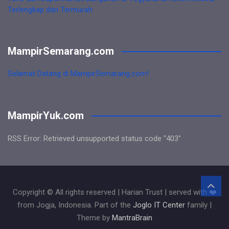
Terlengkap dan Termurah
MampirSemarang.com
Selamat Datang di MampirSemarang.com!
MampirYuk.com
RSS Error: Retrieved unsupported status code "403"
Copyright © All rights reserved | Harian Trust | served with ❤️
from Jogja, Indonesia. Part of the
Joglo IT Center
family |
Theme by
MantraBrain