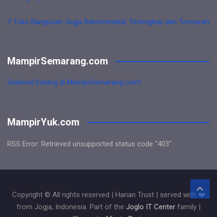
7 Toko Bangunan Jogja Rekomended, Terlengkap dan Termurah
MampirSemarang.com
Selamat Datang di MampirSemarang.com!
MampirYuk.com
RSS Error: Retrieved unsupported status code "403"
Copyright © All rights reserved | Harian Trust | served with ❤️
from Jogja, Indonesia. Part of the
Joglo IT Center
family |