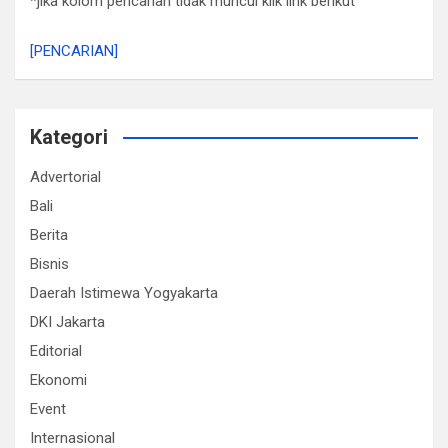
*jika kolom pencarian tidak muncul klik link berikut
[PENCARIAN]
Kategori
Advertorial
Bali
Berita
Bisnis
Daerah Istimewa Yogyakarta
DKI Jakarta
Editorial
Ekonomi
Event
Internasional