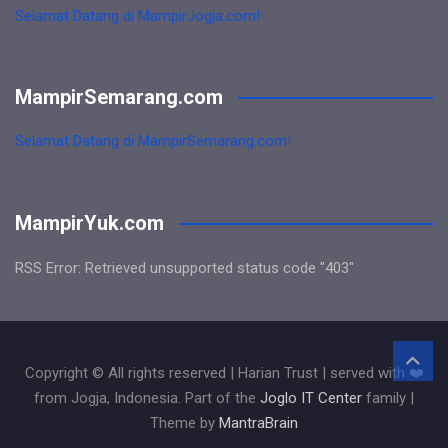
Selamat Datang di MampirJogja.com!
MampirSemarang.com
Selamat Datang di MampirSemarang.com!
MampirYuk.com
RSS Error: Retrieved unsupported status code "403"
Copyright © All rights reserved | Harian Trust | served with ❤️
from Jogja, Indonesia. Part of the
Joglo IT Center
family |
Theme by
MantraBrain