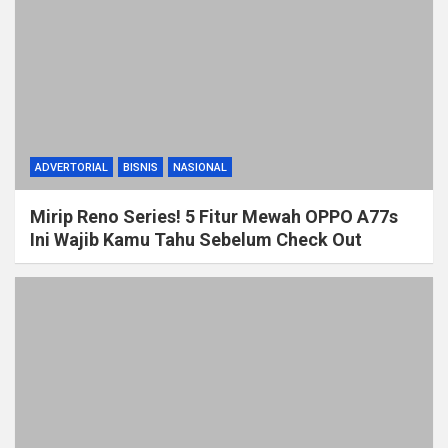
ADVERTORIAL
BISNIS
NASIONAL
Mirip Reno Series! 5 Fitur Mewah OPPO A77s
Ini Wajib Kamu Tahu Sebelum Check Out