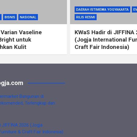
DAERAH ISTIMEWA YOGYAKARTA
E
BISNIS
NASIONAL
RILIS RESMI
 Varian Vaseline
KWaS Hadir di JIFFINA
Bright untuk
(Jogja International Fu
kan Kulit
Craft Fair Indonesia)
gja.com
ermarket Bangunan di
ekomended, Terlengkap dan
i JIFFINA 2026 (Jogja
Furniture & Craft Fair Indonesia)