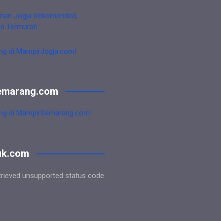
nan Jogja Rekomended,
an Termurah
ng di MampirJogja.com!
emarang.com
ng di MampirSemarang.com!
uk.com
trieved unsupported status code