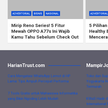
ADVERTORIAL
BISNIS
NASIONAL
ADVERTORIAL
Mirip Reno Series! 5 Fitur
5 Pilihan
Mewah OPPO A77s Ini Wajib
Healthy 
Kamu Tahu Sebelum Check Out
Mencerah
HarianTrust.com
MampirJo
Cara Mengatasi WhatsApp Lemot di HP
Toko dan Sup
Lama: Tips Ampuh Percepat Performa
Yogyakarta R
Termurah
7 Tools Gratis untuk Mahasiswa Informatika
yang Bikin Ngoding Lebih Mudah
KWaS Hadir d
International 