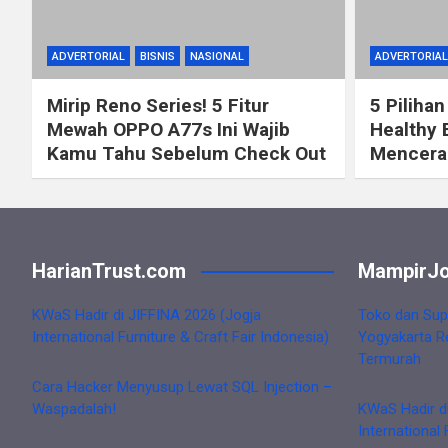
ADVERTORIAL
BISNIS
NASIONAL
ADVERTORIAL
Mirip Reno Series! 5 Fitur
5 Pilihan
Mewah OPPO A77s Ini Wajib
Healthy 
Kamu Tahu Sebelum Check Out
Mencerah
HarianTrust.com
MampirJo
KWaS Hadir di JIFFINA 2026 (Jogja
Toko dan Sup
International Furniture & Craft Fair Indonesia)
Yogyakarta R
Termurah
Cara Hacker Menyusup Lewat SQL Injection –
Waspadalah!
KWaS Hadir d
International 