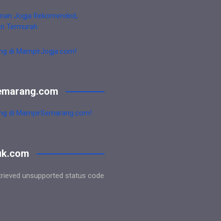
nan Jogja Rekomended,
an Termurah
ng di MampirJogja.com!
emarang.com
ng di MampirSemarang.com!
uk.com
trieved unsupported status code