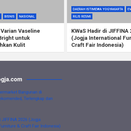
DAERAH ISTIMEWA YOGYAKARTA
E
BISNIS
NASIONAL
RILIS RESMI
 Varian Vaseline
KWaS Hadir di JIFFINA
Bright untuk
(Jogja International Fu
kan Kulit
Craft Fair Indonesia)
gja.com
ermarket Bangunan di
ekomended, Terlengkap dan
i JIFFINA 2026 (Jogja
Furniture & Craft Fair Indonesia)