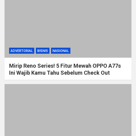
ADVERTORIAL
BISNIS
NASIONAL
Mirip Reno Series! 5 Fitur Mewah OPPO A77s
Ini Wajib Kamu Tahu Sebelum Check Out