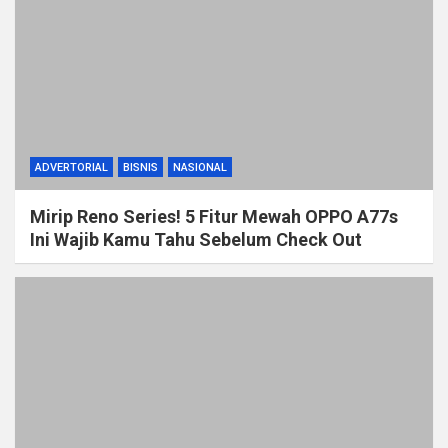
ADVERTORIAL
BISNIS
NASIONAL
Mirip Reno Series! 5 Fitur Mewah OPPO A77s
Ini Wajib Kamu Tahu Sebelum Check Out