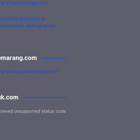
ng di MampirJogja.com!
ermarket Bangunan di
ekomended, Terlengkap dan
emarang.com
ng di MampirSemarang.com!
uk.com
trieved unsupported status code