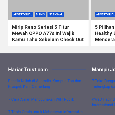
ADVERTORIAL
BISNIS
NASIONAL
ADVERTORIAL
Mirip Reno Series! 5 Fitur
5 Pilihan
Mewah OPPO A77s Ini Wajib
Healthy 
Kamu Tahu Sebelum Check Out
Mencerah
HarianTrust.com
MampirJo
Benefit Kuliah di Australia: Kampus Top dan
7 Toko Bangu
Prospek Karir Cemerlang
Terlengkap d
7 Cara Aman Menggunakan WIFI Publik
KWaS Hadir d
International 
7 Tools Gratis untuk Mahasiswa Informatika