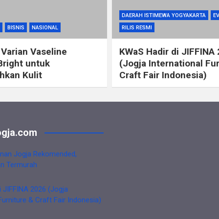
DAERAH ISTIMEWA YOGYAKARTA
E
BISNIS
NASIONAL
RILIS RESMI
 Varian Vaseline
KWaS Hadir di JIFFINA
Bright untuk
(Jogja International Fu
kan Kulit
Craft Fair Indonesia)
gja.com
nan Jogja Rekomended,
an Termurah
i JIFFINA 2026 (Jogja
Furniture & Craft Fair Indonesia)