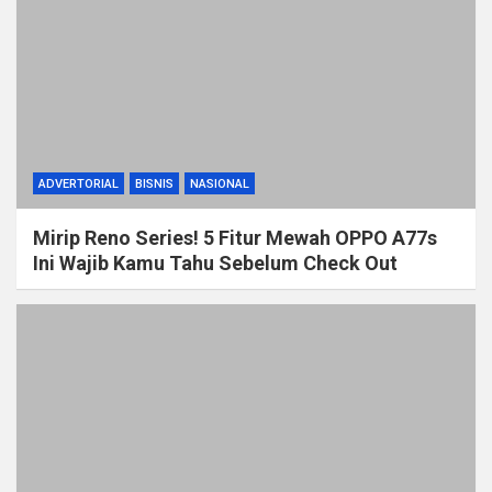
ADVERTORIAL
BISNIS
NASIONAL
Mirip Reno Series! 5 Fitur Mewah OPPO A77s
Ini Wajib Kamu Tahu Sebelum Check Out