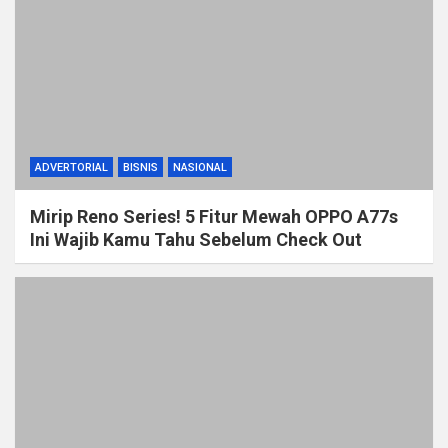
ADVERTORIAL
BISNIS
NASIONAL
Mirip Reno Series! 5 Fitur Mewah OPPO A77s
Ini Wajib Kamu Tahu Sebelum Check Out