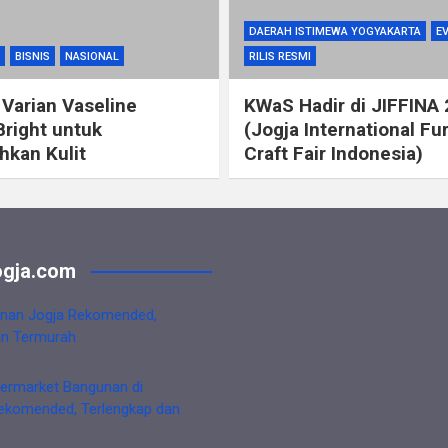
DAERAH ISTIMEWA YOGYAKARTA
E
BISNIS
NASIONAL
RILIS RESMI
 Varian Vaseline
KWaS Hadir di JIFFINA
Bright untuk
(Jogja International Fu
kan Kulit
Craft Fair Indonesia)
gja.com
nan Jogja Rekomended,
an Termurah
ermarket Bangunan di
ekomended, Terlengkap dan