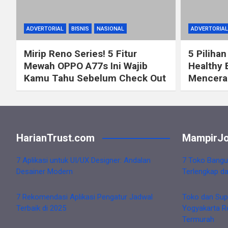
ADVERTORIAL
BISNIS
NASIONAL
ADVERTORIAL
Mirip Reno Series! 5 Fitur
5 Pilihan
Mewah OPPO A77s Ini Wajib
Healthy 
Kamu Tahu Sebelum Check Out
Mencerah
HarianTrust.com
MampirJo
7 Aplikasi untuk UI/UX Designer: Andalan
7 Toko Bangu
Desainer Modern
Terlengkap d
7 Rekomendasi Aplikasi Pengatur Jadwal
Toko dan Sup
Terbaik di 2025
Yogyakarta R
Termurah