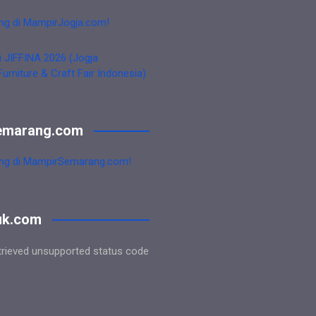
ng di MampirJogja.com!
i JIFFINA 2026 (Jogja
Furniture & Craft Fair Indonesia)
emarang.com
ng di MampirSemarang.com!
uk.com
trieved unsupported status code