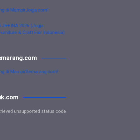
ng di MampirJogja.com!
i JIFFINA 2026 (Jogja
Furniture & Craft Fair Indonesia)
emarang.com
ng di MampirSemarang.com!
uk.com
trieved unsupported status code