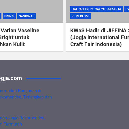
DAERAH ISTIMEWA YOGYAKARTA
E
BISNIS
NASIONAL
RILIS RESMI
 Varian Vaseline
KWaS Hadir di JIFFINA
Bright untuk
(Jogja International Fu
kan Kulit
Craft Fair Indonesia)
gja.com
ermarket Bangunan di
ekomended, Terlengkap dan
nan Jogja Rekomended,
an Termurah