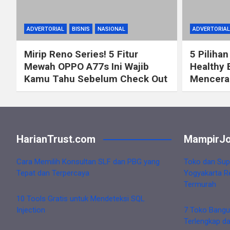
ADVERTORIAL
BISNIS
NASIONAL
ADVERTORIAL
Mirip Reno Series! 5 Fitur
5 Pilihan
Mewah OPPO A77s Ini Wajib
Healthy 
Kamu Tahu Sebelum Check Out
Mencerah
HarianTrust.com
MampirJo
Cara Memilih Konsultan SLF dan PBG yang
Toko dan Sup
Tepat dan Terpercaya
Yogyakarta R
Termurah
10 Tools Gratis untuk Mendeteksi SQL
Injection
7 Toko Bangu
Terlengkap d