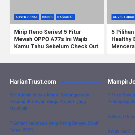
ADVERTORIAL
BISNIS
NASIONAL
ADVERTORIAL
Mirip Reno Series! 5 Fitur
5 Pilihan
Mewah OPPO A77s Ini Wajib
Healthy 
Kamu Tahu Sebelum Check Out
Mencerah
HarianTrust.com
MampirJo
Beli Rumah di Usia Muda: Tantangan dan
7 Toko Bangu
Peluang di Tengah Harga Properti yang
Terlengkap d
Melonjak
Selamat Data
7 Saham Indonesia yang Paling Banyak Dibeli
Tahun 2025
KWaS Hadir d