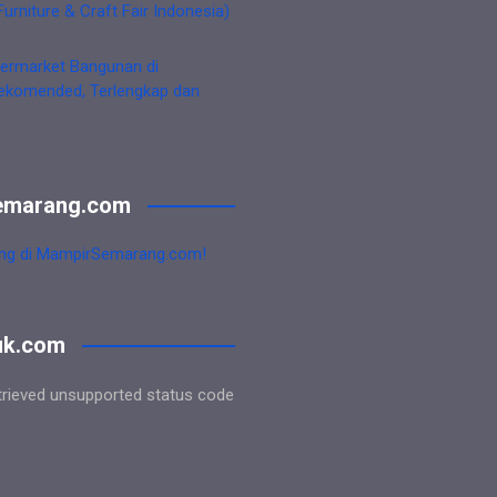
Furniture & Craft Fair Indonesia)
ermarket Bangunan di
ekomended, Terlengkap dan
emarang.com
ng di MampirSemarang.com!
uk.com
trieved unsupported status code