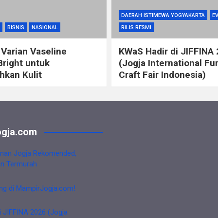
DAERAH ISTIMEWA YOGYAKARTA
E
BISNIS
NASIONAL
RILIS RESMI
 Varian Vaseline
KWaS Hadir di JIFFINA
Bright untuk
(Jogja International Fu
kan Kulit
Craft Fair Indonesia)
gja.com
nan Jogja Rekomended,
an Termurah
ng di MampirJogja.com!
i JIFFINA 2026 (Jogja