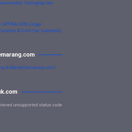
ekomended, Terlengkap dan
i JIFFINA 2026 (Jogja
Furniture & Craft Fair Indonesia)
emarang.com
ng di MampirSemarang.com!
uk.com
trieved unsupported status code