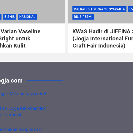
DAERAH ISTIMEWA YOGYAKARTA
E
BISNIS
NASIONAL
RILIS RESMI
 Varian Vaseline
KWaS Hadir di JIFFINA
Bright untuk
(Jogja International Fu
kan Kulit
Craft Fair Indonesia)
gja.com
ng di MampirJogja.com!
nan Jogja Rekomended,
an Termurah
ermarket Bangunan di