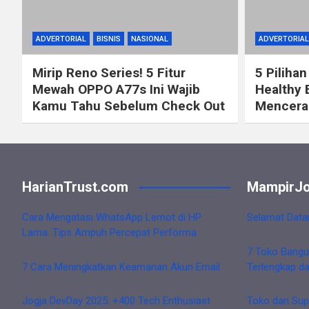
ADVERTORIAL
BISNIS
NASIONAL
ADVERTORIAL
Mirip Reno Series! 5 Fitur
5 Pilihan
Mewah OPPO A77s Ini Wajib
Healthy 
Kamu Tahu Sebelum Check Out
Mencerah
HarianTrust.com
MampirJo
Cara Mengatasi WhatsApp Lemot di HP
Selamat Data
Lama: Tips Ampuh Percepat Performa
7 Toko Bangu
7 Cara Meningkatkan Keamanan Akun Email
Terlengkap d
Jogja DevDay 2025: +400 Tech Enthusiast
Toko dan Sup