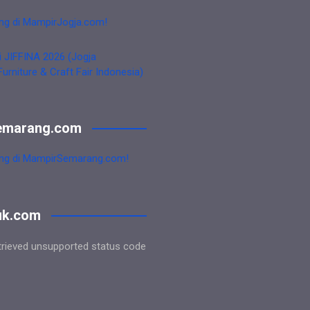
ng di MampirJogja.com!
i JIFFINA 2026 (Jogja
Furniture & Craft Fair Indonesia)
emarang.com
ng di MampirSemarang.com!
uk.com
trieved unsupported status code