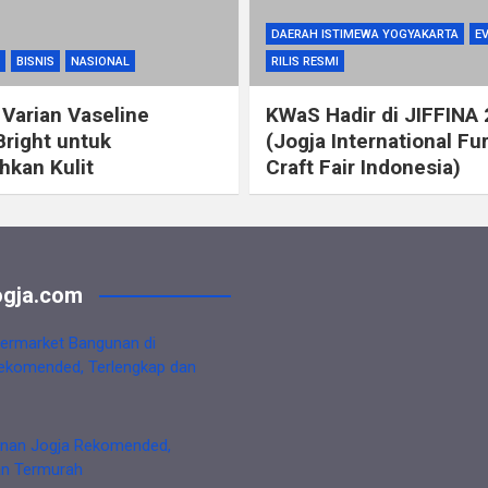
DAERAH ISTIMEWA YOGYAKARTA
E
BISNIS
NASIONAL
RILIS RESMI
 Varian Vaseline
KWaS Hadir di JIFFINA
Bright untuk
(Jogja International Fu
kan Kulit
Craft Fair Indonesia)
gja.com
ermarket Bangunan di
ekomended, Terlengkap dan
nan Jogja Rekomended,
an Termurah