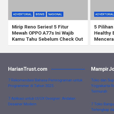
ADVERTORIAL
BISNIS
NASIONAL
ADVERTORIAL
Mirip Reno Series! 5 Fitur
5 Pilihan
Mewah OPPO A77s Ini Wajib
Healthy 
Kamu Tahu Sebelum Check Out
Mencerah
HarianTrust.com
MampirJo
7 Rekomendasi Bahasa Pemrograman untuk
Toko dan Sup
Programmer di Tahun 2025
Yogyakarta R
Termurah
7 Aplikasi untuk UI/UX Designer: Andalan
Desainer Modern
7 Toko Bangu
Terlengkap d