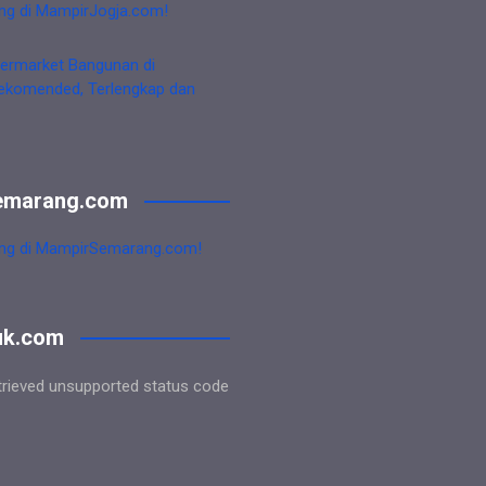
ng di MampirJogja.com!
ermarket Bangunan di
ekomended, Terlengkap dan
emarang.com
ng di MampirSemarang.com!
uk.com
trieved unsupported status code