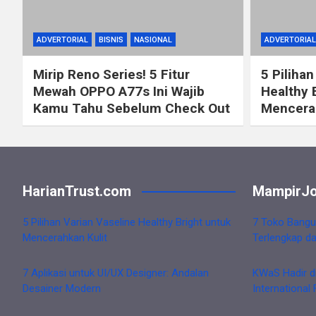
ADVERTORIAL
BISNIS
NASIONAL
ADVERTORIAL
Mirip Reno Series! 5 Fitur
5 Pilihan
Mewah OPPO A77s Ini Wajib
Healthy 
Kamu Tahu Sebelum Check Out
Mencerah
HarianTrust.com
MampirJo
5 Pilihan Varian Vaseline Healthy Bright untuk
7 Toko Bangu
Mencerahkan Kulit
Terlengkap d
7 Aplikasi untuk UI/UX Designer: Andalan
KWaS Hadir d
Desainer Modern
International 