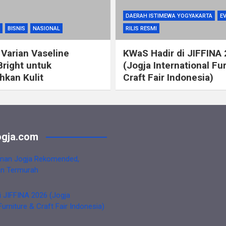
DAERAH ISTIMEWA YOGYAKARTA
E
BISNIS
NASIONAL
RILIS RESMI
 Varian Vaseline
KWaS Hadir di JIFFINA
Bright untuk
(Jogja International Fu
kan Kulit
Craft Fair Indonesia)
gja.com
nan Jogja Rekomended,
an Termurah
i JIFFINA 2026 (Jogja
Furniture & Craft Fair Indonesia)