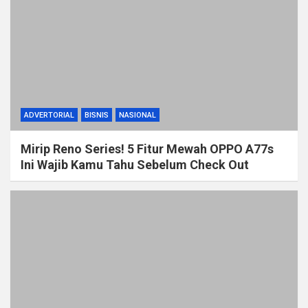
ADVERTORIAL
BISNIS
NASIONAL
Mirip Reno Series! 5 Fitur Mewah OPPO A77s
Ini Wajib Kamu Tahu Sebelum Check Out