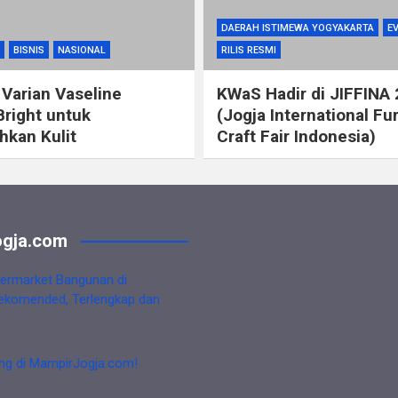
DAERAH ISTIMEWA YOGYAKARTA
E
BISNIS
NASIONAL
RILIS RESMI
 Varian Vaseline
KWaS Hadir di JIFFINA
Bright untuk
(Jogja International Fu
kan Kulit
Craft Fair Indonesia)
gja.com
ermarket Bangunan di
ekomended, Terlengkap dan
ng di MampirJogja.com!