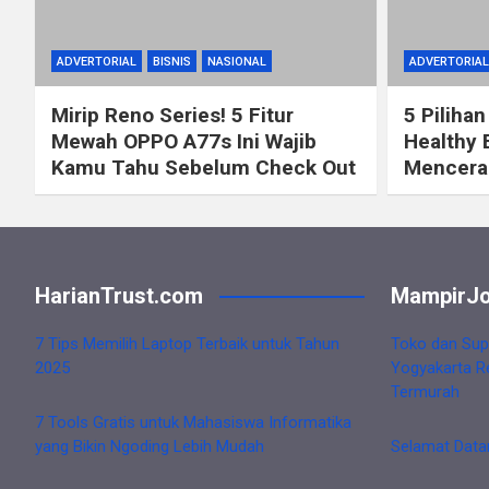
ADVERTORIAL
BISNIS
NASIONAL
ADVERTORIAL
Mirip Reno Series! 5 Fitur
5 Pilihan
Mewah OPPO A77s Ini Wajib
Healthy 
Kamu Tahu Sebelum Check Out
Mencerah
HarianTrust.com
MampirJo
7 Tips Memilih Laptop Terbaik untuk Tahun
Toko dan Sup
2025
Yogyakarta R
Termurah
7 Tools Gratis untuk Mahasiswa Informatika
yang Bikin Ngoding Lebih Mudah
Selamat Data