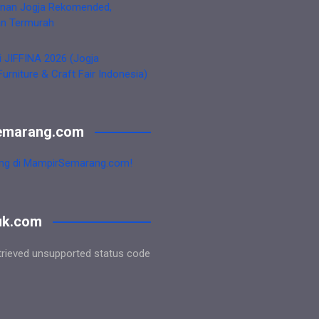
nan Jogja Rekomended,
an Termurah
i JIFFINA 2026 (Jogja
Furniture & Craft Fair Indonesia)
emarang.com
ng di MampirSemarang.com!
uk.com
trieved unsupported status code