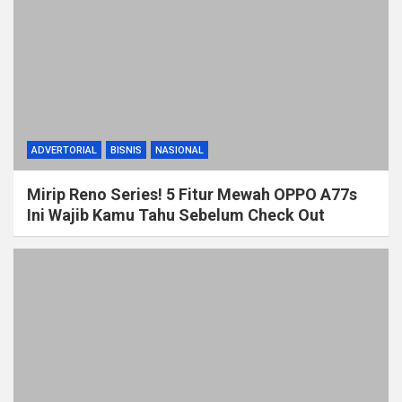
ADVERTORIAL
BISNIS
NASIONAL
Mirip Reno Series! 5 Fitur Mewah OPPO A77s
Ini Wajib Kamu Tahu Sebelum Check Out