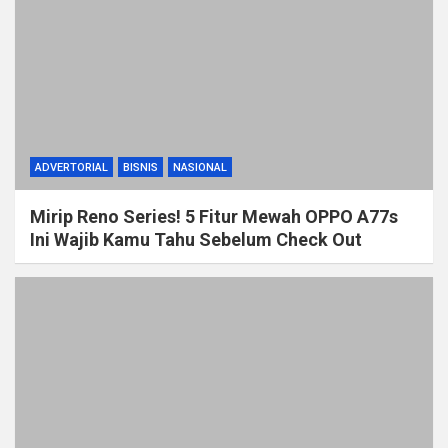
ADVERTORIAL
BISNIS
NASIONAL
Mirip Reno Series! 5 Fitur Mewah OPPO A77s
Ini Wajib Kamu Tahu Sebelum Check Out