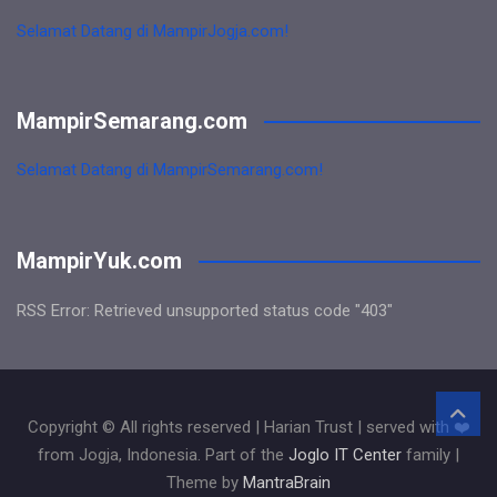
Selamat Datang di MampirJogja.com!
MampirSemarang.com
Selamat Datang di MampirSemarang.com!
MampirYuk.com
RSS Error: Retrieved unsupported status code "403"
Copyright © All rights reserved | Harian Trust | served with ❤️
from Jogja, Indonesia. Part of the
Joglo IT Center
family |
Theme by
MantraBrain