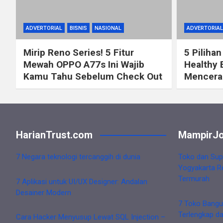
ADVERTORIAL
BISNIS
NASIONAL
ADVERTORIAL
Mirip Reno Series! 5 Fitur
5 Pilihan
Mewah OPPO A77s Ini Wajib
Healthy 
Kamu Tahu Sebelum Check Out
Mencerah
HarianTrust.com
MampirJo
7 Negara teknologi tercanggih di dunia
Toko dan Sup
Yogyakarta R
Termurah
7 Aplikasi untuk UI/UX Designer: Andalan
Desainer Modern
7 Toko Bangu
Terlengkap d
Cara Hacker Menyusup Lewat SQL Injection –