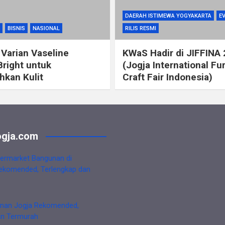
DAERAH ISTIMEWA YOGYAKARTA
E
BISNIS
NASIONAL
RILIS RESMI
 Varian Vaseline
KWaS Hadir di JIFFINA
Bright untuk
(Jogja International Fu
kan Kulit
Craft Fair Indonesia)
gja.com
ermarket Bangunan di
ekomended, Terlengkap dan
nan Jogja Rekomended,
an Termurah