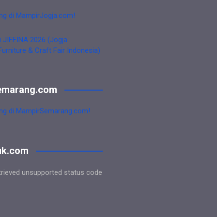
ng di MampirJogja.com!
i JIFFINA 2026 (Jogja
Furniture & Craft Fair Indonesia)
emarang.com
ng di MampirSemarang.com!
uk.com
trieved unsupported status code