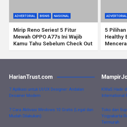
ADVERTORIAL
BISNIS
NASIONAL
ADVERTORIAL
Mirip Reno Series! 5 Fitur
5 Pilihan
Mewah OPPO A77s Ini Wajib
Healthy 
Kamu Tahu Sebelum Check Out
Mencerah
HarianTrust.com
MampirJo
7 Aplikasi untuk UI/UX Designer: Andalan
KWaS Hadir d
Desainer Modern
International 
7 Cara Aktivasi Windows 10 Gratis (Legal dan
Toko dan Sup
Mudah Dilakukan)
Yogyakarta R
Termurah