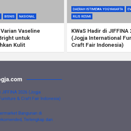
DAERAH ISTIMEWA YOGYAKARTA
E
BISNIS
NASIONAL
RILIS RESMI
 Varian Vaseline
KWaS Hadir di JIFFINA
Bright untuk
(Jogja International Fu
kan Kulit
Craft Fair Indonesia)
gja.com
i JIFFINA 2026 (Jogja
Furniture & Craft Fair Indonesia)
ermarket Bangunan di
ekomended, Terlengkap dan