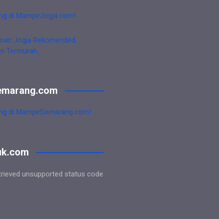
ng di MampirJogja.com!
nan Jogja Rekomended,
an Termurah
emarang.com
ng di MampirSemarang.com!
uk.com
trieved unsupported status code