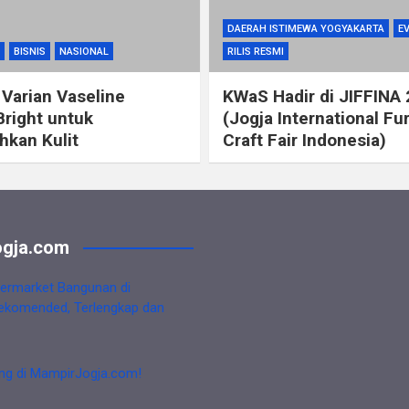
DAERAH ISTIMEWA YOGYAKARTA
E
BISNIS
NASIONAL
RILIS RESMI
 Varian Vaseline
KWaS Hadir di JIFFINA
Bright untuk
(Jogja International Fu
kan Kulit
Craft Fair Indonesia)
gja.com
ermarket Bangunan di
ekomended, Terlengkap dan
ng di MampirJogja.com!