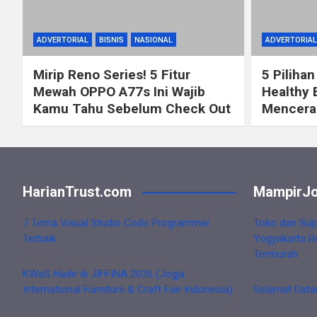
ADVERTORIAL
BISNIS
NASIONAL
ADVERTORIAL
Mirip Reno Series! 5 Fitur
5 Pilihan
Mewah OPPO A77s Ini Wajib
Healthy 
Kamu Tahu Sebelum Check Out
Mencerah
HarianTrust.com
MampirJo
7 Tema Visual Studio Code Programmer
Toko dan Sup
Terbaik
Yogyakarta R
Termurah
KWaS Hadir di JIFFINA 2026 (Jogja
International Furniture & Craft Fair Indonesia)
Selamat Data