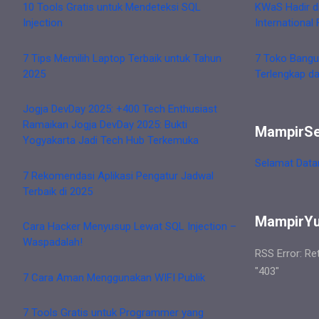
10 Tools Gratis untuk Mendeteksi SQL
KWaS Hadir d
Injection
International 
7 Tips Memilih Laptop Terbaik untuk Tahun
7 Toko Bangu
2025
Terlengkap d
Jogja DevDay 2025: +400 Tech Enthusiast
Ramaikan Jogja DevDay 2025: Bukti
MampirS
Yogyakarta Jadi Tech Hub Terkemuka
Selamat Data
7 Rekomendasi Aplikasi Pengatur Jadwal
Terbaik di 2025
MampirY
Cara Hacker Menyusup Lewat SQL Injection –
Waspadalah!
RSS Error: Re
"403"
7 Cara Aman Menggunakan WIFI Publik
7 Tools Gratis untuk Programmer yang