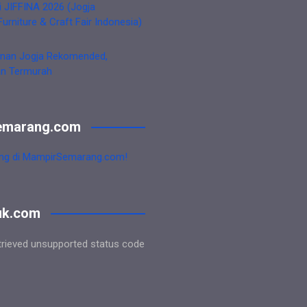
i JIFFINA 2026 (Jogja
Furniture & Craft Fair Indonesia)
nan Jogja Rekomended,
an Termurah
emarang.com
ng di MampirSemarang.com!
uk.com
trieved unsupported status code