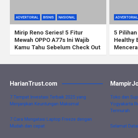
ADVERTORIAL
BISNIS
NASIONAL
ADVERTORIAL
Mirip Reno Series! 5 Fitur
5 Pilihan
Mewah OPPO A77s Ini Wajib
Healthy 
Kamu Tahu Sebelum Check Out
Mencerah
HarianTrust.com
MampirJo
7 Tempat Investasi Terbaik 2025 yang
Toko dan Sup
Menjanjikan Keuntungan Maksimal
Yogyakarta R
Termurah
7 Cara Mengatasi Laptop Freeze dengan
Mudah dan cepat
Selamat Data