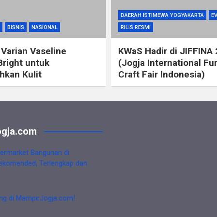
DAERAH ISTIMEWA YOGYAKARTA
E
BISNIS
NASIONAL
RILIS RESMI
 Varian Vaseline
KWaS Hadir di JIFFINA
Bright untuk
(Jogja International Fu
kan Kulit
Craft Fair Indonesia)
gja.com
ermarket Bangunan di
ekomended, Terlengkap dan
ng di MampirJogja.com!