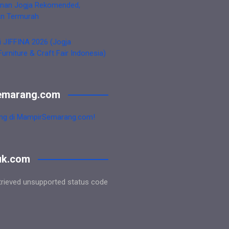
nan Jogja Rekomended,
an Termurah
i JIFFINA 2026 (Jogja
Furniture & Craft Fair Indonesia)
emarang.com
ng di MampirSemarang.com!
uk.com
trieved unsupported status code