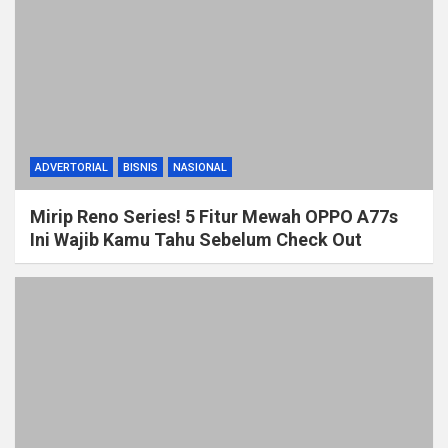
ADVERTORIAL
BISNIS
NASIONAL
Mirip Reno Series! 5 Fitur Mewah OPPO A77s
Ini Wajib Kamu Tahu Sebelum Check Out