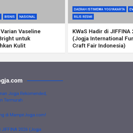
DAERAH ISTIMEWA YOGYAKARTA
E
BISNIS
NASIONAL
RILIS RESMI
 Varian Vaseline
KWaS Hadir di JIFFINA
Bright untuk
(Jogja International Fu
kan Kulit
Craft Fair Indonesia)
gja.com
nan Jogja Rekomended,
an Termurah
ng di MampirJogja.com!
i JIFFINA 2026 (Jogja