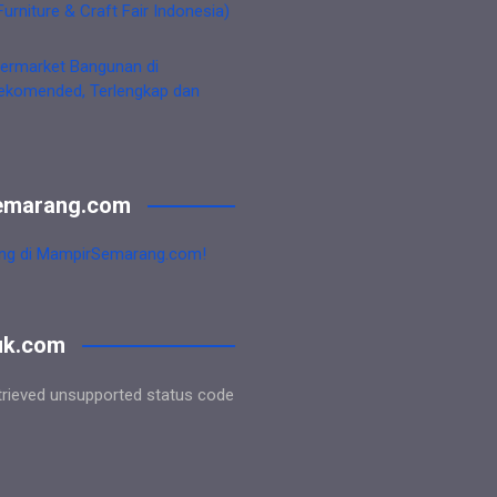
Furniture & Craft Fair Indonesia)
ermarket Bangunan di
ekomended, Terlengkap dan
emarang.com
ng di MampirSemarang.com!
uk.com
trieved unsupported status code