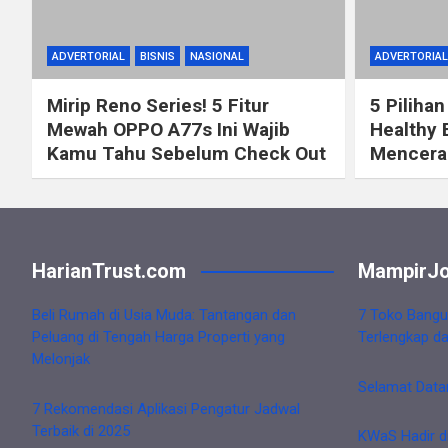
ADVERTORIAL
BISNIS
NASIONAL
ADVERTORIAL
Mirip Reno Series! 5 Fitur
5 Pilihan
Mewah OPPO A77s Ini Wajib
Healthy 
Kamu Tahu Sebelum Check Out
Mencerah
HarianTrust.com
MampirJo
Beli Rumah di Usia Muda: Tantangan dan
7 Toko Bangu
Peluang di Tengah Harga Properti yang
Terlengkap d
Melonjak
Selamat Data
7 Rekomendasi Aplikasi Pengatur Jadwal
Terbaik di 2025
KWaS Hadir d