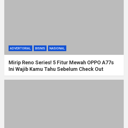
ADVERTORIAL
BISNIS
NASIONAL
Mirip Reno Series! 5 Fitur Mewah OPPO A77s
Ini Wajib Kamu Tahu Sebelum Check Out