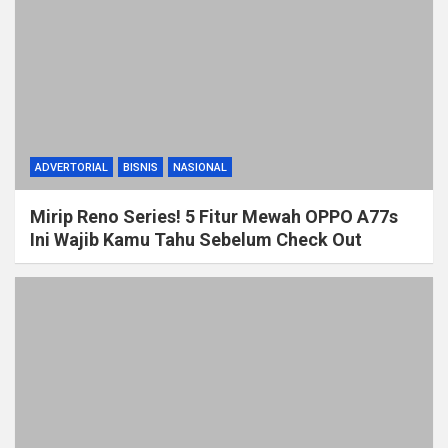
ADVERTORIAL
BISNIS
NASIONAL
Mirip Reno Series! 5 Fitur Mewah OPPO A77s
Ini Wajib Kamu Tahu Sebelum Check Out