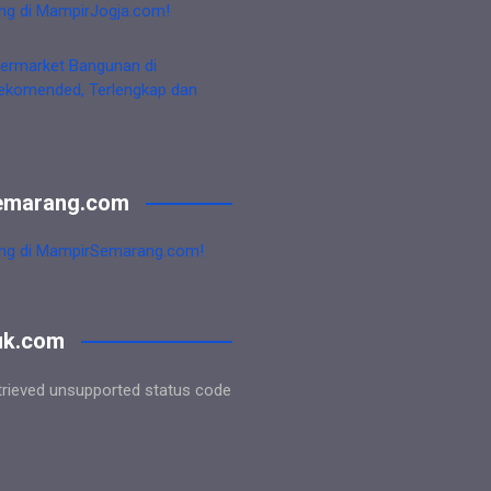
ng di MampirJogja.com!
ermarket Bangunan di
ekomended, Terlengkap dan
emarang.com
ng di MampirSemarang.com!
uk.com
trieved unsupported status code