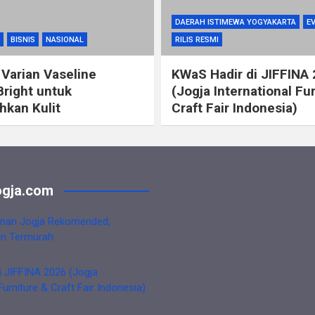
DAERAH ISTIMEWA YOGYAKARTA
E
BISNIS
NASIONAL
RILIS RESMI
 Varian Vaseline
KWaS Hadir di JIFFINA
Bright untuk
(Jogja International Fu
kan Kulit
Craft Fair Indonesia)
gja.com
nan Jogja Rekomended,
an Termurah
i JIFFINA 2026 (Jogja
Furniture & Craft Fair Indonesia)