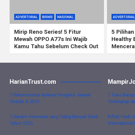
ADVERTORIAL
BISNIS
NASIONAL
ADVERTORIAL
Mirip Reno Series! 5 Fitur
5 Pilihan
Mewah OPPO A77s Ini Wajib
Healthy 
Kamu Tahu Sebelum Check Out
Mencerah
HarianTrust.com
MampirJo
7 Rekomendasi Aplikasi Pengatur Jadwal
7 Toko Bangu
Terbaik di 2025
Terlengkap d
7 Saham Indonesia yang Paling Banyak Dibeli
KWaS Hadir d
Tahun 2025
International 