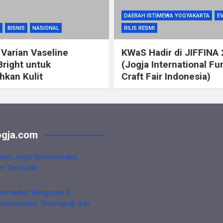
DAERAH ISTIMEWA YOGYAKARTA
E
BISNIS
NASIONAL
RILIS RESMI
 Varian Vaseline
KWaS Hadir di JIFFINA
Bright untuk
(Jogja International Fu
kan Kulit
Craft Fair Indonesia)
gja.com
nan Jogja Rekomended,
an Termurah
ermarket Bangunan di
ekomended, Terlengkap dan