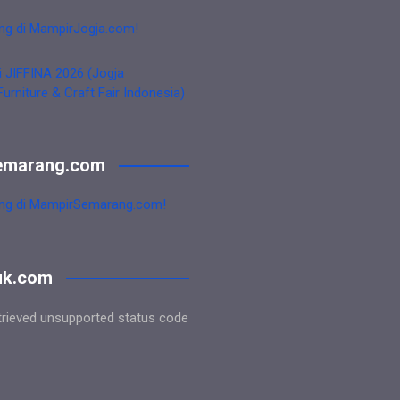
ng di MampirJogja.com!
i JIFFINA 2026 (Jogja
Furniture & Craft Fair Indonesia)
emarang.com
ng di MampirSemarang.com!
uk.com
trieved unsupported status code