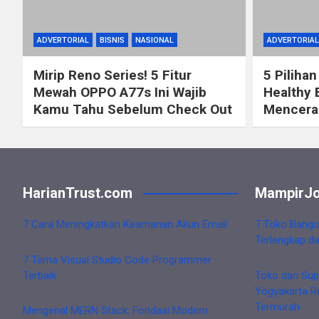
ADVERTORIAL
BISNIS
NASIONAL
ADVERTORIAL
Mirip Reno Series! 5 Fitur
5 Pilihan
Mewah OPPO A77s Ini Wajib
Healthy 
Kamu Tahu Sebelum Check Out
Mencerah
HarianTrust.com
MampirJo
7 Cara Meningkatkan Keamanan Akun Email
7 Toko Bangu
Terlengkap d
7 Tema Visual Studio Code Programmer
Terbaik
Toko dan Sup
Yogyakarta R
Termurah
Mengenal MERN Stack: Fondasi Modern