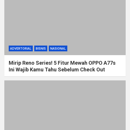
ADVERTORIAL
BISNIS
NASIONAL
Mirip Reno Series! 5 Fitur Mewah OPPO A77s
Ini Wajib Kamu Tahu Sebelum Check Out