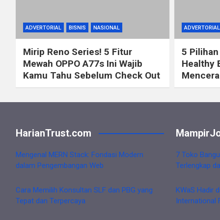
ADVERTORIAL
BISNIS
NASIONAL
ADVERTORIAL
Mirip Reno Series! 5 Fitur
5 Pilihan
Mewah OPPO A77s Ini Wajib
Healthy 
Kamu Tahu Sebelum Check Out
Mencerah
HarianTrust.com
MampirJo
Mengenal MERN Stack: Fondasi Modern
7 Toko Bangu
dalam Pengembangan Web
Terlengkap d
Cara Memilih Konsultan SLF dan PBG yang
KWaS Hadir d
Tepat dan Terpercaya
International 