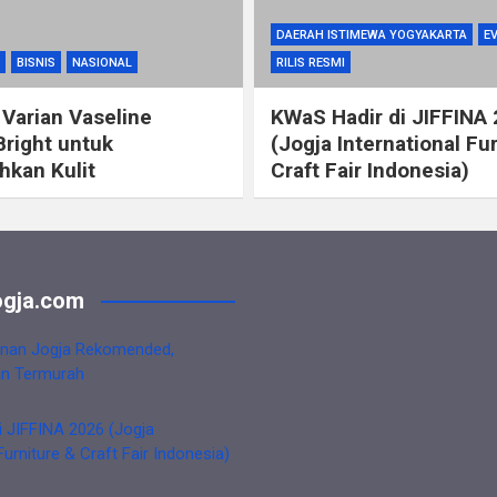
DAERAH ISTIMEWA YOGYAKARTA
E
BISNIS
NASIONAL
RILIS RESMI
 Varian Vaseline
KWaS Hadir di JIFFINA
Bright untuk
(Jogja International Fu
kan Kulit
Craft Fair Indonesia)
gja.com
nan Jogja Rekomended,
an Termurah
i JIFFINA 2026 (Jogja
Furniture & Craft Fair Indonesia)