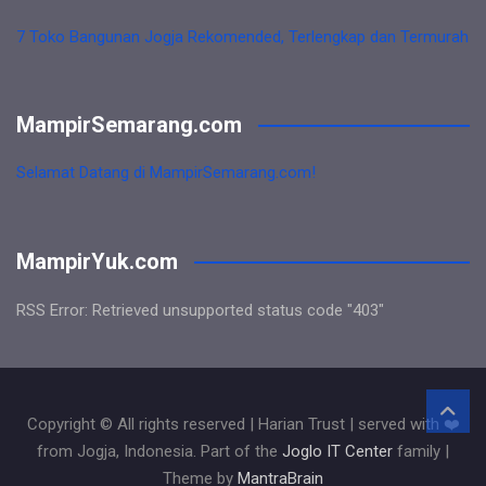
7 Toko Bangunan Jogja Rekomended, Terlengkap dan Termurah
MampirSemarang.com
Selamat Datang di MampirSemarang.com!
MampirYuk.com
RSS Error: Retrieved unsupported status code "403"
Copyright © All rights reserved | Harian Trust | served with ❤️
from Jogja, Indonesia. Part of the
Joglo IT Center
family |
Theme by
MantraBrain