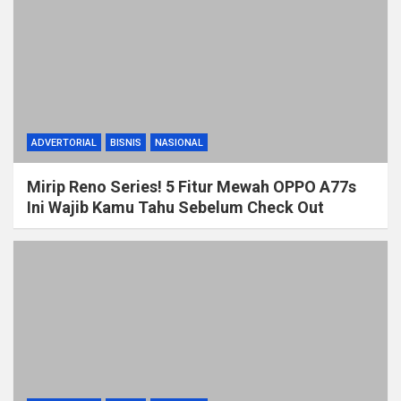
ADVERTORIAL
BISNIS
NASIONAL
Mirip Reno Series! 5 Fitur Mewah OPPO A77s
Ini Wajib Kamu Tahu Sebelum Check Out