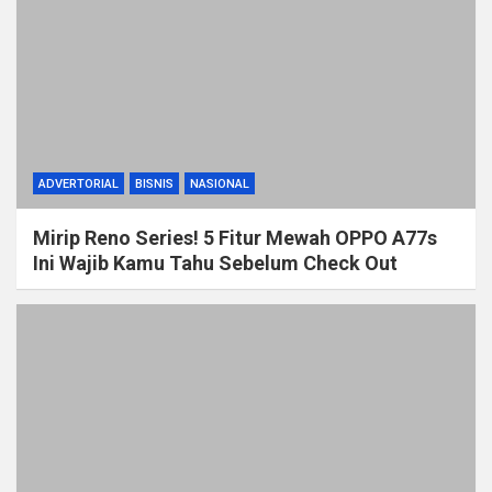
ADVERTORIAL
BISNIS
NASIONAL
Mirip Reno Series! 5 Fitur Mewah OPPO A77s
Ini Wajib Kamu Tahu Sebelum Check Out