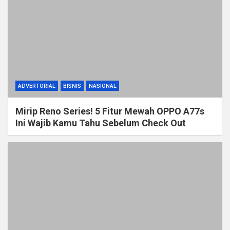
ADVERTORIAL
BISNIS
NASIONAL
Mirip Reno Series! 5 Fitur Mewah OPPO A77s
Ini Wajib Kamu Tahu Sebelum Check Out